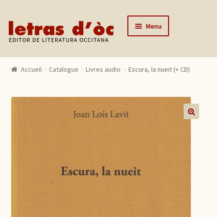
Aller à la navigation
Aller au contenu
Menu
Accueil
Accueil
Catalogue
Livres audio
Escura, la nueit (+ CD)
Catalogue
Auteurs
Actualités
🔍
L’éditeur
Contact
Mon compte