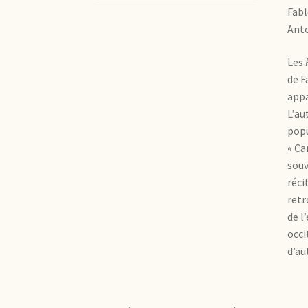
Fabl
Ant
Les
de F
appa
L’au
popu
« Ca
souv
réci
retr
de l
occi
d’au