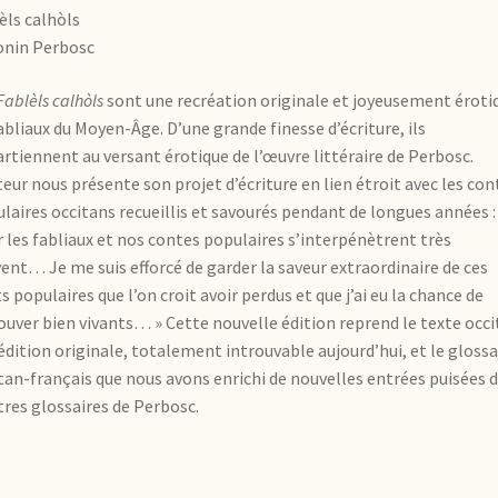
èls calhòls
onin Perbosc
Fablèls calhòls
sont une recréation originale et joyeusement éroti
abliaux du Moyen-Âge. D’une grande finesse d’écriture, ils
rtiennent au versant érotique de l’œuvre littéraire de Perbosc.
teur nous présente son projet d’écriture en lien étroit avec les con
laires occitans recueillis et savourés pendant de longues années :
r les fabliaux et nos contes populaires s’interpénètrent très
ent… Je me suis efforcé de garder la saveur extraordinaire de ces
ts populaires que l’on croit avoir perdus et que j’ai eu la chance de
ouver bien vivants… » Cette nouvelle édition reprend le texte occ
’édition originale, totalement introuvable aujourd’hui, et le glossa
tan-français que nous avons enrichi de nouvelles entrées puisées 
tres glossaires de Perbosc.