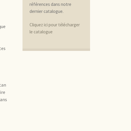
références dans notre
dernier catalogue.
Cliquez ici pour télécharger
que
le catalogue
tes
itan
ire
dans