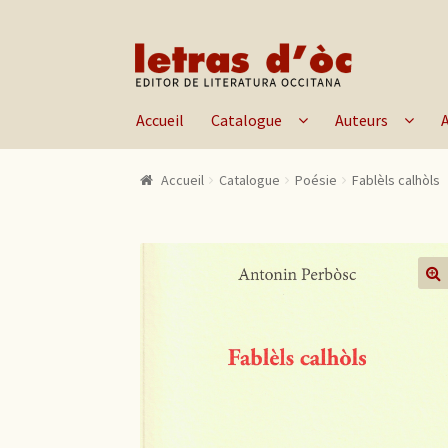
Aller à la navigation
Aller au contenu
Accueil
Catalogue
Auteurs
Accueil
Catalogue
Poésie
Fablèls calhòls
🔍