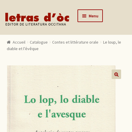
Aller à la navigation
Aller au contenu
Menu
Accueil
Accueil
Catalogue
Contes et littérature orale
Le loup, le
Catalogue
diable et l’évêque
Auteurs
Actualités
L’éditeur
🔍
Contact
Mon compte