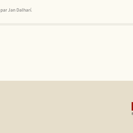
par Jan Dalharí.
s