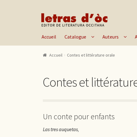
Aller à la navigation
Aller au contenu
Accueil
Catalogue
Auteurs
Accueil
Contes et littérature orale
Contes et littératur
Un conte pour enfants
Las tres auquetas
,