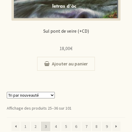
Sul pont de veire (+CD)
18,00
€
Ajouter au panier
Affichage des produits 25–36 sur 101
1
2
3
4
5
6
7
8
9