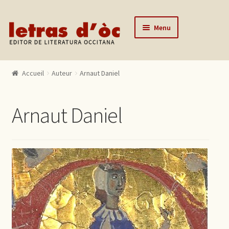
Aller à la navigation
Aller au contenu
Menu
Accueil
Accueil
Auteur
Arnaut Daniel
Catalogue
Auteurs
Arnaut Daniel
Actualités
L’éditeur
Contact
Mon compte