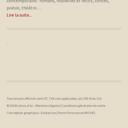
contemporains : romans, nouvelles et récits, contes,
poésie, théâtre…
Lire la suite...
.
Tous les prix affichés sont HT, TVA non applicable, art.293-B du CGI
© 2018 Letras d'òc -
Mentions légales
|
Conditions générales de vente
Conception graphique :
Existences |
Pierre-Emmanuel MICHEL