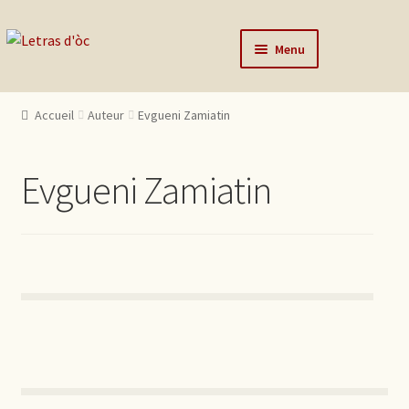
Aller à la navigation
Aller au contenu
Menu
Accueil
Accueil
Auteur
Evgueni Zamiatin
Catalogue
Auteurs
Evgueni Zamiatin
Actualités
L’éditeur
Contact
Mon compte