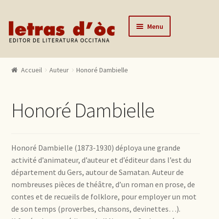
Aller à la navigation
Aller au contenu
Menu
Accueil
Accueil
Auteur
Honoré Dambielle
Catalogue
Auteurs
Honoré Dambielle
Actualités
L’éditeur
Honoré Dambielle (1873-1930) déploya une grande
Contact
activité d’animateur, d’auteur et d’éditeur dans l’est du
département du Gers, autour de Samatan. Auteur de
Mon compte
nombreuses pièces de théâtre, d’un roman en prose, de
contes et de recueils de folklore, pour employer un mot
de son temps (proverbes, chansons, devinettes…).