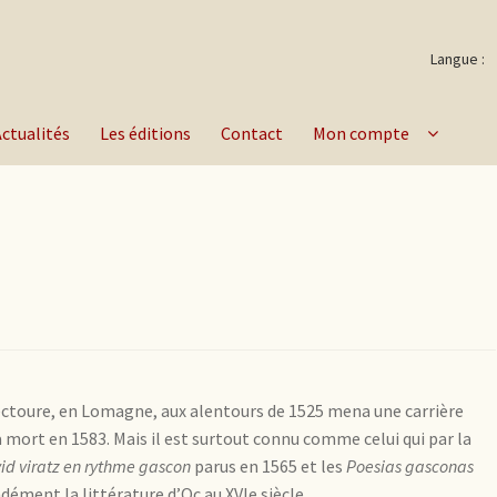
Langue :
Actualités
Les éditions
Contact
Mon compte
Lectoure, en Lomagne, aux alentours de 1525 mena une carrière
a mort en 1583. Mais il est surtout connu comme celui qui par la
d viratz en rythme gascon
parus en 1565 et les
Poesias gasconas
ément la littérature d’Oc au XVIe siècle.