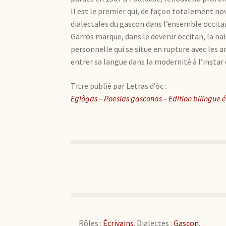
Il est le premier qui, de façon totalement nov
dialectales du gascon dans l’ensemble occita
Garros marque, dans le devenir occitan, la na
personnelle qui se situe en rupture avec les an
entrer sa langue dans la modernité à l’insta
Titre publié par Letras d’òc :
Eglògas – Poësias gasconas – Edition bilingue 
Rôles :
Écrivains
. Dialectes :
Gascon
.