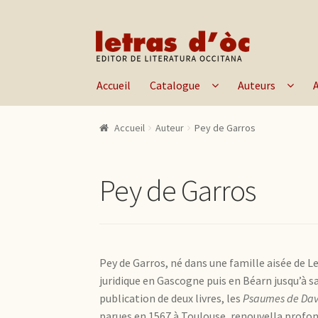
Aller à la navigation
Aller au contenu
Accueil
Catalogue
Auteurs
Accueil
Auteur
Pey de Garros
Pey de Garros
Pey de Garros, né dans une famille aisée de 
juridique en Gascogne puis en Béarn jusqu’à s
publication de deux livres, les
Psaumes de Davi
parues en 1567 à Toulouse, renouvella profond