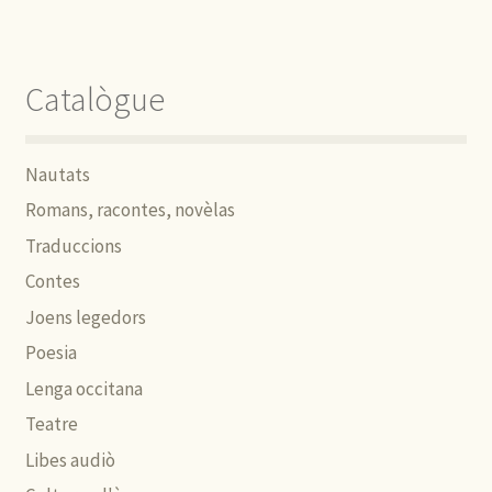
Catalògue
Nautats
Romans, racontes, novèlas
Traduccions
Contes
Joens legedors
Poesia
Lenga occitana
Teatre
Libes audiò