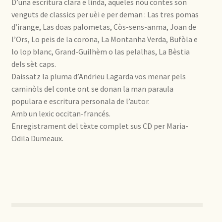
D’una escritura clara e linda, aqueles nòu contes son
venguts de classics per uèi e per deman : Las tres pomas
d’irange, Las doas palometas, Còs-sens-anma, Joan de
l’Ors, Lo peis de la corona, La Montanha Verda, Bufòla e
lo lop blanc, Grand-Guilhèm o las pelalhas, La Bèstia
dels sèt caps.
Daissatz la pluma d’Andrieu Lagarda vos menar pels
caminòls del conte ont se donan la man paraula
populara e escritura personala de l’autor.
Amb un lexic occitan-francés.
Enregistrament del tèxte complet sus CD per Maria-
Odila Dumeaux.