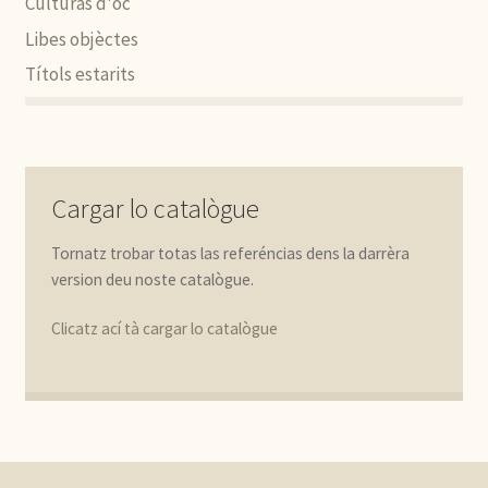
Culturas d'òc
Libes objèctes
Títols estarits
Cargar lo catalògue
Tornatz trobar totas las referéncias dens la darrèra
version deu noste catalògue.
Clicatz ací tà cargar lo catalògue