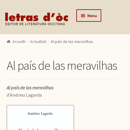
Skip to navigation
Skip to content
Menu
Arcuelh
Arcuelh
Actualitat
Al país de las meravilhas
Catalògue
Autors
Al país de las meravilhas
Actualitats
Lo editor
Al país de las meravilhas
Contactar
d’Andrieu Lagarda
Mon compte