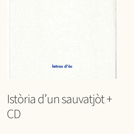
Istòria d’un sauvatjòt +
CD