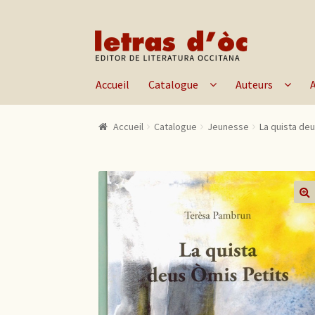
Aller à la navigation
Aller au contenu
Accueil
Catalogue
Auteurs
Accueil
Catalogue
Jeunesse
La quista deu
🔍