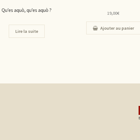
Qu’es aquò, qu’es aquò ?
19,00
€
Ajouter au panier
Lire la suite
s