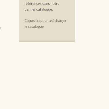
références dans notre
dernier catalogue.
Cliquez ici pour télécharger
le catalogue
s