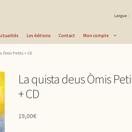
Langue :
Actualités
Les éditions
Contact
Mon compte
s Òmis Petits + CD
La quista deus Òmis Peti
+ CD
19,00
€