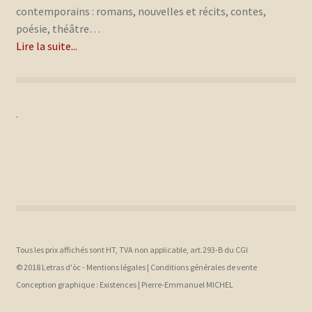
contemporains : romans, nouvelles et récits, contes,
poésie, théâtre…
Lire la suite...
.
Tous les prix affichés sont HT, TVA non applicable, art.293-B du CGI
© 2018 Letras d'òc -
Mentions légales
|
Conditions générales de vente
Conception graphique :
Existences |
Pierre-Emmanuel MICHEL