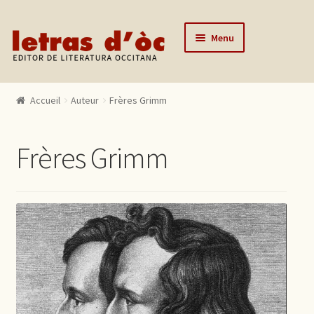
Aller à la navigation
Aller au contenu
Menu
Accueil
Accueil
Auteur
Frères Grimm
Catalogue
Auteurs
Frères Grimm
Actualités
L’éditeur
Contact
Mon compte