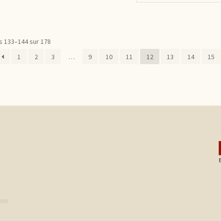
s 133–144 sur 178
1
2
3
…
9
10
11
12
13
14
15
s