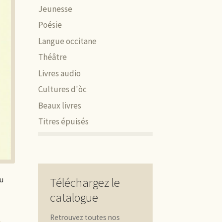
Jeunesse
Poésie
Langue occitane
Théâtre
Livres audio
Cultures d'òc
Beaux livres
Titres épuisés
u
Téléchargez le
catalogue
Retrouvez toutes nos