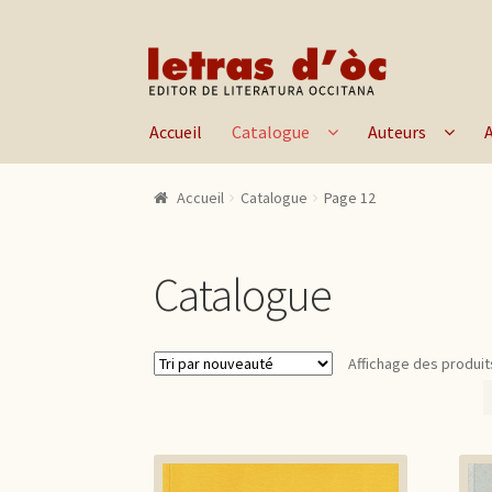
Aller à la navigation
Aller au contenu
Accueil
Catalogue
Auteurs
Accueil
Catalogue
Page 12
Catalogue
Affichage des produit