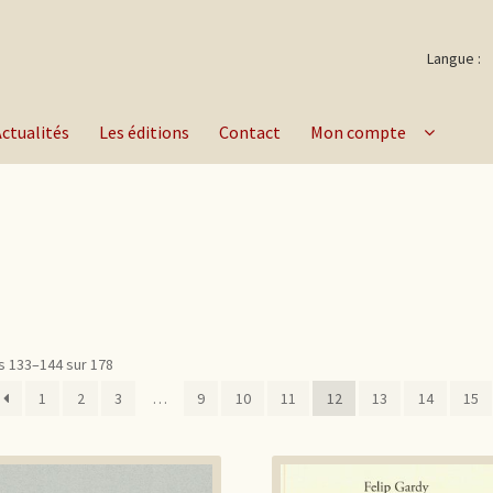
Langue :
Actualités
Les éditions
Contact
Mon compte
s 133–144 sur 178
1
2
3
…
9
10
11
12
13
14
15