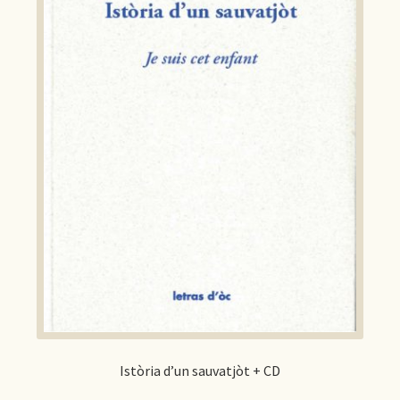
Istòria d’un sauvatjòt + CD