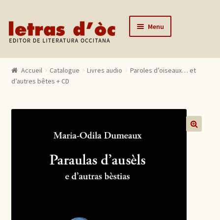
Aller à la navigation
Aller au contenu
Menu
Accueil
Accueil
Catalogue
Livres audio
Paroles d’oiseaux… et
Catalogue
d’autres bêtes + CD
Auteurs
Actualités
L’éditeur
🔍
Contact
Mon compte